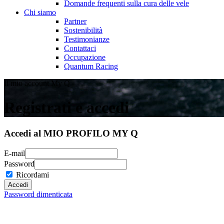
Domande frequenti sulla cura delle vele
Chi siamo
Partner
Sostenibilità
Testimonianze
Contattaci
Occupazione
Quantum Racing
Il mio account My Q
Registrati e accedi
Accedi al MIO PROFILO MY Q
E-mail
Password
Ricordami
Password dimenticata