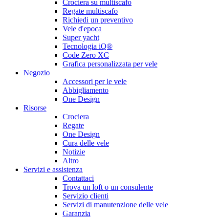
Crociera su multiscafo
Regate multiscafo
Richiedi un preventivo
Vele d'epoca
Super yacht
Tecnologia iQ®
Code Zero XC
Grafica personalizzata per vele
Negozio
Accessori per le vele
Abbigliamento
One Design
Risorse
Crociera
Regate
One Design
Cura delle vele
Notizie
Altro
Servizi e assistenza
Contattaci
Trova un loft o un consulente
Servizio clienti
Servizi di manutenzione delle vele
Garanzia