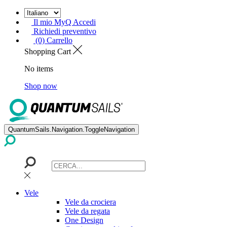
Il mio MyQ Accedi
Richiedi preventivo
(0) Carrello
Shopping Cart
No items
Shop now
QuantumSails.Navigation.ToggleNavigation
Vele
Vele da crociera
Vele da regata
One Design