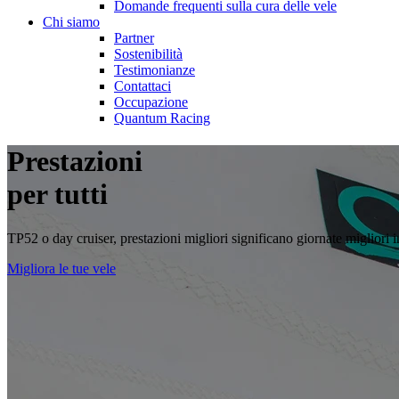
Domande frequenti sulla cura delle vele
Chi siamo
Partner
Sostenibilità
Testimonianze
Contattaci
Occupazione
Quantum Racing
Prestazioni
per tutti
TP52 o day cruiser, prestazioni migliori significano giornate migliori 
Migliora le tue vele