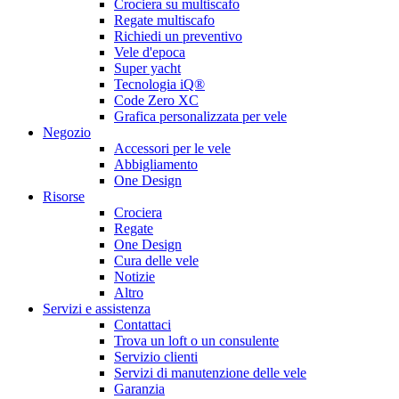
Crociera su multiscafo
Regate multiscafo
Richiedi un preventivo
Vele d'epoca
Super yacht
Tecnologia iQ®
Code Zero XC
Grafica personalizzata per vele
Negozio
Accessori per le vele
Abbigliamento
One Design
Risorse
Crociera
Regate
One Design
Cura delle vele
Notizie
Altro
Servizi e assistenza
Contattaci
Trova un loft o un consulente
Servizio clienti
Servizi di manutenzione delle vele
Garanzia