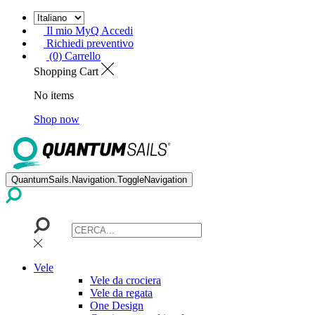
Il mio MyQ Accedi
Richiedi preventivo
(0) Carrello
Shopping Cart
No items
Shop now
QuantumSails.Navigation.ToggleNavigation
Vele
Vele da crociera
Vele da regata
One Design