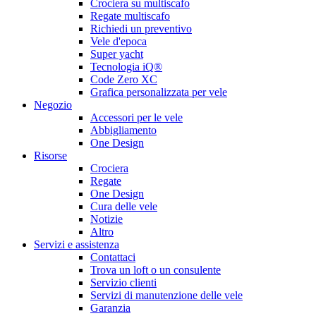
Crociera su multiscafo
Regate multiscafo
Richiedi un preventivo
Vele d'epoca
Super yacht
Tecnologia iQ®
Code Zero XC
Grafica personalizzata per vele
Negozio
Accessori per le vele
Abbigliamento
One Design
Risorse
Crociera
Regate
One Design
Cura delle vele
Notizie
Altro
Servizi e assistenza
Contattaci
Trova un loft o un consulente
Servizio clienti
Servizi di manutenzione delle vele
Garanzia