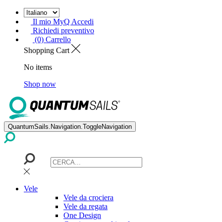
Il mio MyQ Accedi
Richiedi preventivo
(0) Carrello
Shopping Cart
No items
Shop now
QuantumSails.Navigation.ToggleNavigation
Vele
Vele da crociera
Vele da regata
One Design