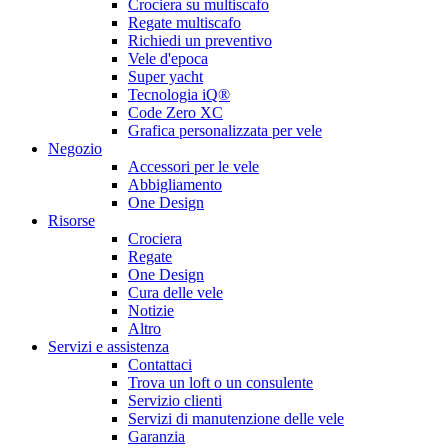
Crociera su multiscafo
Regate multiscafo
Richiedi un preventivo
Vele d'epoca
Super yacht
Tecnologia iQ®
Code Zero XC
Grafica personalizzata per vele
Negozio
Accessori per le vele
Abbigliamento
One Design
Risorse
Crociera
Regate
One Design
Cura delle vele
Notizie
Altro
Servizi e assistenza
Contattaci
Trova un loft o un consulente
Servizio clienti
Servizi di manutenzione delle vele
Garanzia