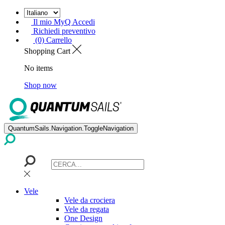
Il mio MyQ Accedi
Richiedi preventivo
(0) Carrello
Shopping Cart
No items
Shop now
QuantumSails.Navigation.ToggleNavigation
Vele
Vele da crociera
Vele da regata
One Design