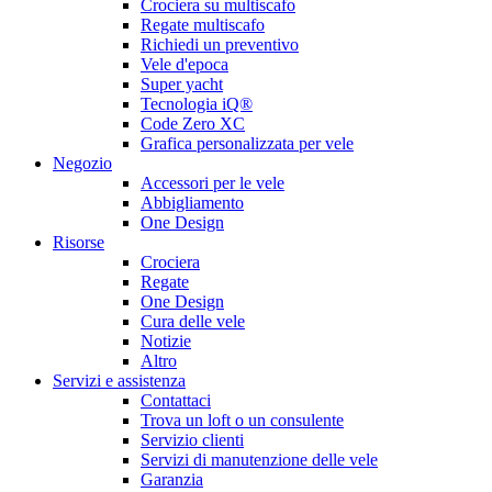
Crociera su multiscafo
Regate multiscafo
Richiedi un preventivo
Vele d'epoca
Super yacht
Tecnologia iQ®
Code Zero XC
Grafica personalizzata per vele
Negozio
Accessori per le vele
Abbigliamento
One Design
Risorse
Crociera
Regate
One Design
Cura delle vele
Notizie
Altro
Servizi e assistenza
Contattaci
Trova un loft o un consulente
Servizio clienti
Servizi di manutenzione delle vele
Garanzia