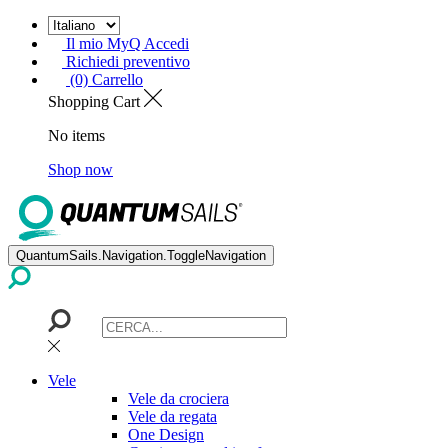
Il mio MyQ Accedi
Richiedi preventivo
(0) Carrello
Shopping Cart
No items
Shop now
QuantumSails.Navigation.ToggleNavigation
Vele
Vele da crociera
Vele da regata
One Design