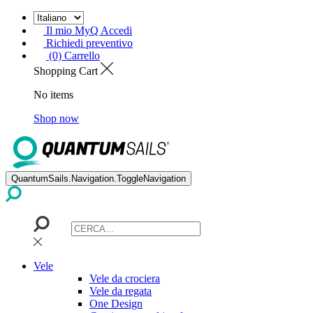
Il mio MyQ Accedi
Richiedi preventivo
(0) Carrello
Shopping Cart
No items
Shop now
QuantumSails.Navigation.ToggleNavigation
Vele
Vele da crociera
Vele da regata
One Design