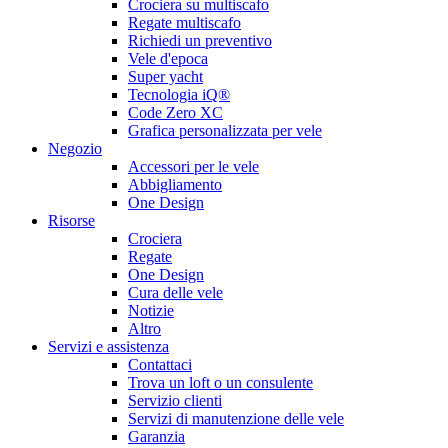
Crociera su multiscafo
Regate multiscafo
Richiedi un preventivo
Vele d'epoca
Super yacht
Tecnologia iQ®
Code Zero XC
Grafica personalizzata per vele
Negozio
Accessori per le vele
Abbigliamento
One Design
Risorse
Crociera
Regate
One Design
Cura delle vele
Notizie
Altro
Servizi e assistenza
Contattaci
Trova un loft o un consulente
Servizio clienti
Servizi di manutenzione delle vele
Garanzia