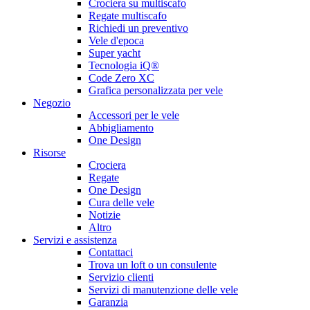
Crociera su multiscafo
Regate multiscafo
Richiedi un preventivo
Vele d'epoca
Super yacht
Tecnologia iQ®
Code Zero XC
Grafica personalizzata per vele
Negozio
Accessori per le vele
Abbigliamento
One Design
Risorse
Crociera
Regate
One Design
Cura delle vele
Notizie
Altro
Servizi e assistenza
Contattaci
Trova un loft o un consulente
Servizio clienti
Servizi di manutenzione delle vele
Garanzia