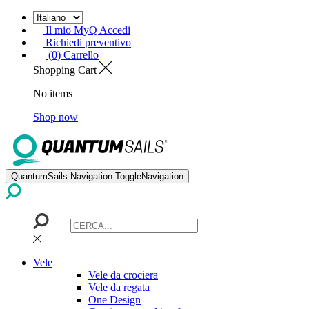
Il mio MyQ Accedi
Richiedi preventivo
(0) Carrello
Shopping Cart
No items
Shop now
QuantumSails.Navigation.ToggleNavigation
Vele
Vele da crociera
Vele da regata
One Design