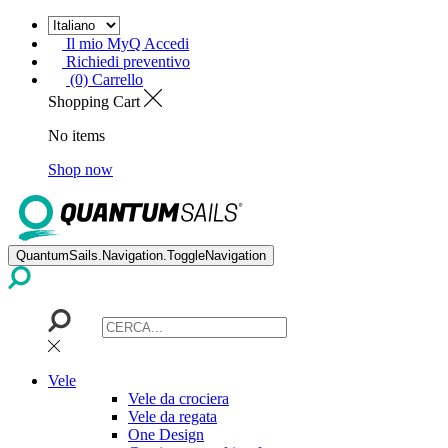
Il mio MyQ Accedi
Richiedi preventivo
(0) Carrello
Shopping Cart
No items
Shop now
QuantumSails.Navigation.ToggleNavigation
Vele
Vele da crociera
Vele da regata
One Design