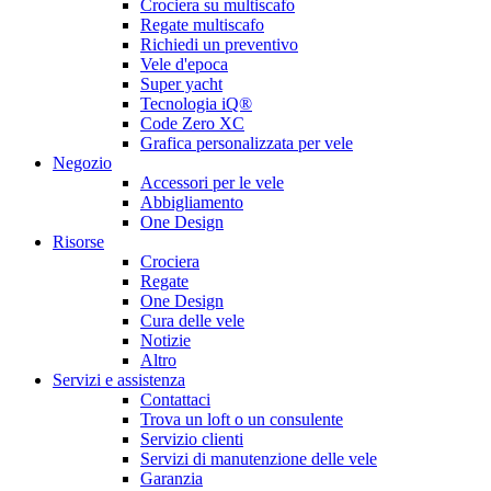
Crociera su multiscafo
Regate multiscafo
Richiedi un preventivo
Vele d'epoca
Super yacht
Tecnologia iQ®
Code Zero XC
Grafica personalizzata per vele
Negozio
Accessori per le vele
Abbigliamento
One Design
Risorse
Crociera
Regate
One Design
Cura delle vele
Notizie
Altro
Servizi e assistenza
Contattaci
Trova un loft o un consulente
Servizio clienti
Servizi di manutenzione delle vele
Garanzia