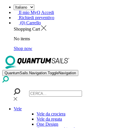
Il mio MyQ Accedi
Richiedi preventivo
(0) Carrello
Shopping Cart
No items
Shop now
QuantumSails.Navigation.ToggleNavigation
Vele
Vele da crociera
Vele da regata
One Design