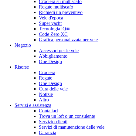
Crociera su multiscafo
Regate multiscafo
Richiedi un preventivo
Vele d'epoca
Super yacht
Tecnologia iQ®
Code Zero XC
Grafica personalizzata per vele
Negozio
Accessori per le vele
Abbigliamento
One Design
Risorse
Crociera
Regate
One Design
Cura delle vele
Notizie
Altro
Servizi e assistenza
Contattaci
Trova un loft o un consulente
Servizio clienti
Servizi di manutenzione delle vele
Garanzia