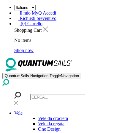
Il mio MyQ Accedi
Richiedi preventivo
(0) Carrello
Shopping Cart
No items
Shop now
QuantumSails.Navigation.ToggleNavigation
Vele
Vele da crociera
Vele da regata
One Design