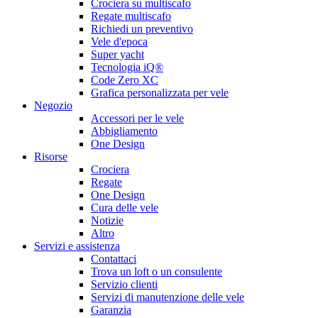
Crociera su multiscafo
Regate multiscafo
Richiedi un preventivo
Vele d'epoca
Super yacht
Tecnologia iQ®
Code Zero XC
Grafica personalizzata per vele
Negozio
Accessori per le vele
Abbigliamento
One Design
Risorse
Crociera
Regate
One Design
Cura delle vele
Notizie
Altro
Servizi e assistenza
Contattaci
Trova un loft o un consulente
Servizio clienti
Servizi di manutenzione delle vele
Garanzia