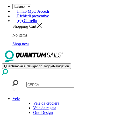
Il mio MyQ Accedi
Richiedi preventivo
(0) Carrello
Shopping Cart
No items
Shop now
QuantumSails.Navigation.ToggleNavigation
Vele
Vele da crociera
Vele da regata
One Design