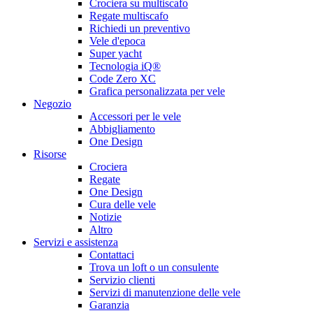
Crociera su multiscafo
Regate multiscafo
Richiedi un preventivo
Vele d'epoca
Super yacht
Tecnologia iQ®
Code Zero XC
Grafica personalizzata per vele
Negozio
Accessori per le vele
Abbigliamento
One Design
Risorse
Crociera
Regate
One Design
Cura delle vele
Notizie
Altro
Servizi e assistenza
Contattaci
Trova un loft o un consulente
Servizio clienti
Servizi di manutenzione delle vele
Garanzia