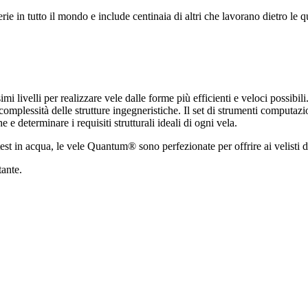
erie in tutto il mondo e include centinaia di altri che lavorano dietro le
mi livelli per realizzare vele dalle forme più efficienti e veloci possibi
mplessità delle strutture ingegneristiche. Il set di strumenti computazio
 e determinare i requisiti strutturali ideali di ogni vela.
in acqua, le vele Quantum® sono perfezionate per offrire ai velisti di tut
tante.