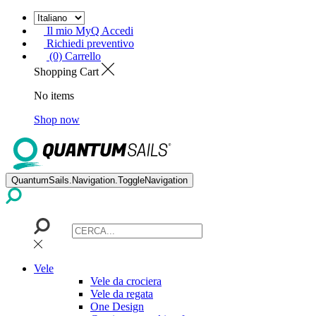
Il mio MyQ Accedi
Richiedi preventivo
(0) Carrello
Shopping Cart
No items
Shop now
QuantumSails.Navigation.ToggleNavigation
Vele
Vele da crociera
Vele da regata
One Design