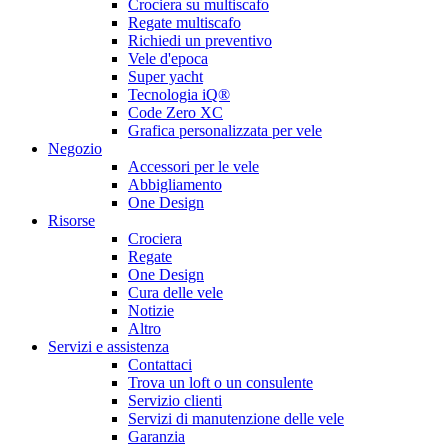
Crociera su multiscafo
Regate multiscafo
Richiedi un preventivo
Vele d'epoca
Super yacht
Tecnologia iQ®
Code Zero XC
Grafica personalizzata per vele
Negozio
Accessori per le vele
Abbigliamento
One Design
Risorse
Crociera
Regate
One Design
Cura delle vele
Notizie
Altro
Servizi e assistenza
Contattaci
Trova un loft o un consulente
Servizio clienti
Servizi di manutenzione delle vele
Garanzia