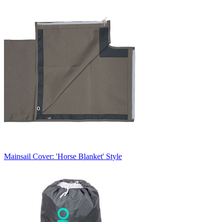
​Mainsail Cover: 'Horse Blanket' Style