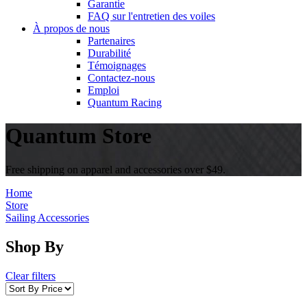
Garantie
FAQ sur l'entretien des voiles
À propos de nous
Partenaires
Durabilité
Témoignages
Contactez-nous
Emploi
Quantum Racing
Quantum Store
Free shipping on apparel and accessories over $49.
Home
Store
Sailing Accessories
Shop By
Clear filters