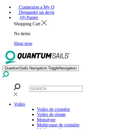
Connexion a My Q
Demander un devis
(0) Panier
Shopping Cart
No items
Shop now
QuantumSails.Navigation.ToggleNavigation
Voiles
Voiles de croisière
Voiles de régate
Monotype
Multicoque de croisière