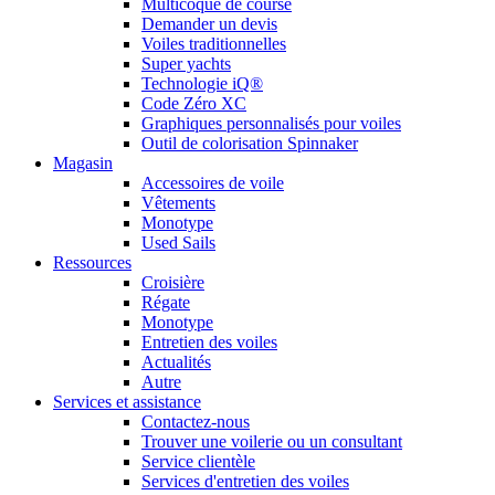
Multicoque de course
Demander un devis
Voiles traditionnelles
Super yachts
Technologie iQ®
Code Zéro XC
Graphiques personnalisés pour voiles
Outil de colorisation Spinnaker
Magasin
Accessoires de voile
Vêtements
Monotype
Used Sails
Ressources
Croisière
Régate
Monotype
Entretien des voiles
Actualités
Autre
Services et assistance
Contactez-nous
Trouver une voilerie ou un consultant
Service clientèle
Services d'entretien des voiles