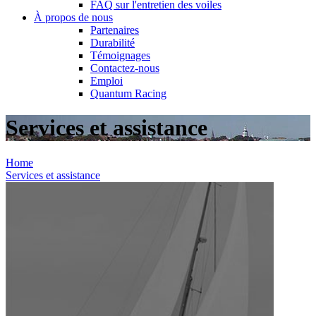
FAQ sur l'entretien des voiles
À propos de nous
Partenaires
Durabilité
Témoignages
Contactez-nous
Emploi
Quantum Racing
Services et assistance
Home
Services et assistance