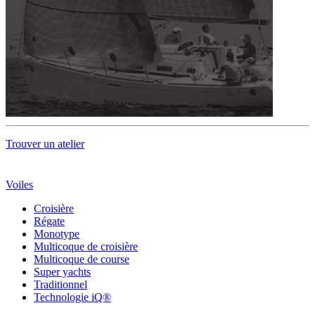
Trouver un atelier
Voiles
Croisière
Régate
Monotype
Multicoque de croisière
Multicoque de course
Super yachts
Traditionnel
Technologie iQ®