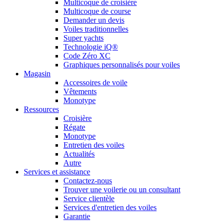
Multicoque de croisière
Multicoque de course
Demander un devis
Voiles traditionnelles
Super yachts
Technologie iQ®
Code Zéro XC
Graphiques personnalisés pour voiles
Magasin
Accessoires de voile
Vêtements
Monotype
Ressources
Croisière
Régate
Monotype
Entretien des voiles
Actualités
Autre
Services et assistance
Contactez-nous
Trouver une voilerie ou un consultant
Service clientèle
Services d'entretien des voiles
Garantie