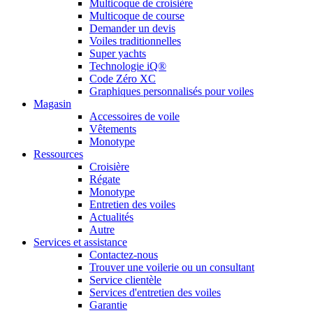
Multicoque de croisière
Multicoque de course
Demander un devis
Voiles traditionnelles
Super yachts
Technologie iQ®
Code Zéro XC
Graphiques personnalisés pour voiles
Magasin
Accessoires de voile
Vêtements
Monotype
Ressources
Croisière
Régate
Monotype
Entretien des voiles
Actualités
Autre
Services et assistance
Contactez-nous
Trouver une voilerie ou un consultant
Service clientèle
Services d'entretien des voiles
Garantie