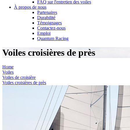
FAQ sur l'entretien des voiles
À propos de nous
Partenaires
Durabilité
Témoignages
Contactez-nous
Emploi
Quantum Racing
Voiles croisières de près
Home
Voiles
Voiles de croisière
Voiles croisières de près