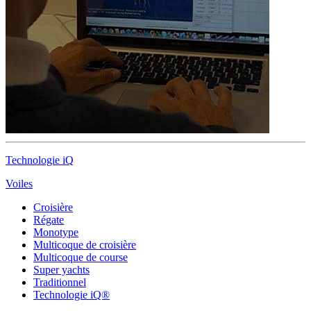
Technologie iQ
Voiles
Croisière
Régate
Monotype
Multicoque de croisière
Multicoque de course
Super yachts
Traditionnel
Technologie iQ®