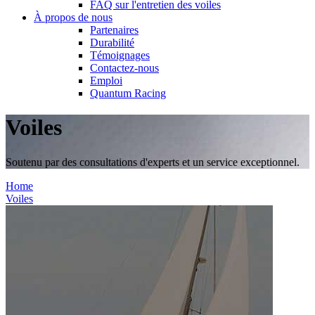
FAQ sur l'entretien des voiles
À propos de nous
Partenaires
Durabilité
Témoignages
Contactez-nous
Emploi
Quantum Racing
Voiles
Soutenu par des consultations d'experts et un service exceptionnel.
Home
Voiles