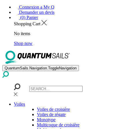
Connexion a My Q
Demander un devis
(0) Panier
Shopping Cart
No items
Shop now
QuantumSails.Navigation.ToggleNavigation
Voiles
Voiles de croisière
Voiles de régate
Monotype
Multicoque de croisière