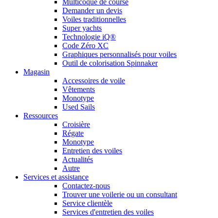
Multicoque de course
Demander un devis
Voiles traditionnelles
Super yachts
Technologie iQ®
Code Zéro XC
Graphiques personnalisés pour voiles
Outil de colorisation Spinnaker
Magasin
Accessoires de voile
Vêtements
Monotype
Used Sails
Ressources
Croisière
Régate
Monotype
Entretien des voiles
Actualités
Autre
Services et assistance
Contactez-nous
Trouver une voilerie ou un consultant
Service clientèle
Services d'entretien des voiles