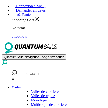
Connexion a My Q
Demander un devis
(0) Panier
Shopping Cart
No items
Shop now
QuantumSails.Navigation.ToggleNavigation
Voiles
Voiles de croisière
Voiles de régate
Monotype
Multicoque de croisière