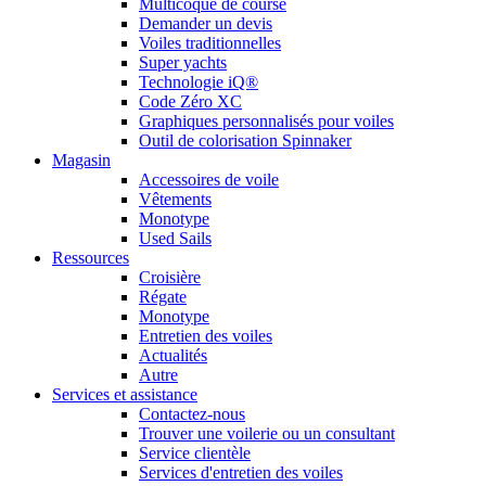
Multicoque de course
Demander un devis
Voiles traditionnelles
Super yachts
Technologie iQ®
Code Zéro XC
Graphiques personnalisés pour voiles
Outil de colorisation Spinnaker
Magasin
Accessoires de voile
Vêtements
Monotype
Used Sails
Ressources
Croisière
Régate
Monotype
Entretien des voiles
Actualités
Autre
Services et assistance
Contactez-nous
Trouver une voilerie ou un consultant
Service clientèle
Services d'entretien des voiles