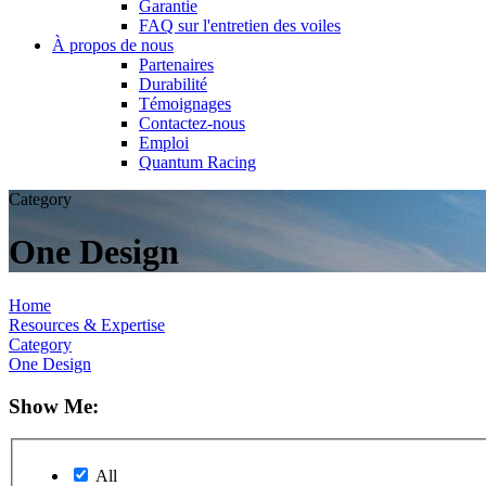
Garantie
FAQ sur l'entretien des voiles
À propos de nous
Partenaires
Durabilité
Témoignages
Contactez-nous
Emploi
Quantum Racing
Category
One Design
Home
Resources & Expertise
Category
One Design
Show Me:
All