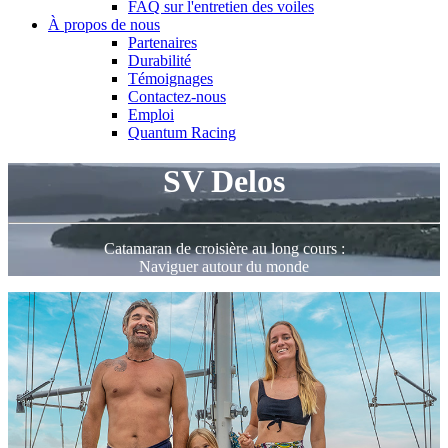
FAQ sur l'entretien des voiles
À propos de nous
Partenaires
Durabilité
Témoignages
Contactez-nous
Emploi
Quantum Racing
SV Delos
Catamaran de croisière au long cours :
Naviguer autour du monde