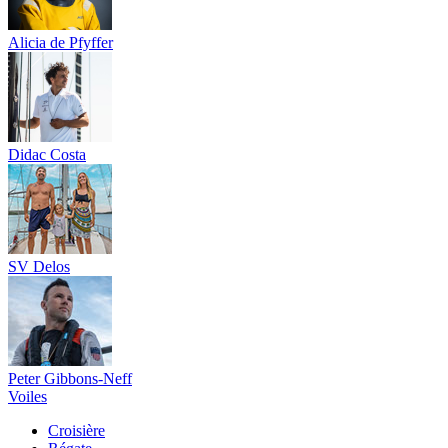
Alicia de Pfyffer
Didac Costa
SV Delos
Peter Gibbons-Neff
Voiles
Croisière