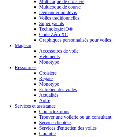
Multicoque de croisière
Multicoque de course
Demander un devis
Voiles traditionnelles
Super yachts
Technologie iQ®
Code Zéro XC
Graphiques personnalisés pour voiles
Magasin
Accessoires de voile
Vêtements
Monotype
Ressources
Croisière
Régate
Monotype
Entretien des voiles
Actualités
Autre
Services et assistance
Contactez-nous
Trouver une voilerie ou un consultant
Service clientèle
Services d'entretien des voiles
Garantie