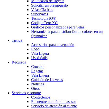
Multicasco de Regata
Solicitar un presupuesto
Velas Clásicas
Superyates
Tecnología iQ®
Código Cero XC
Gráficos personalizados para velas
Herramienta para distribución de colores en un
Spinnaker
Tienda
Accesorios para navegación
Ropa
Vela Ligera
Used Sails
Recursos
Crucero
Regatas
Vela Ligera
Cuidado de las velas
Noticias
Otros
Servicios y soporte
Contáctenos
Encuentre un loft o un asesor
Servicio de atención al cliente