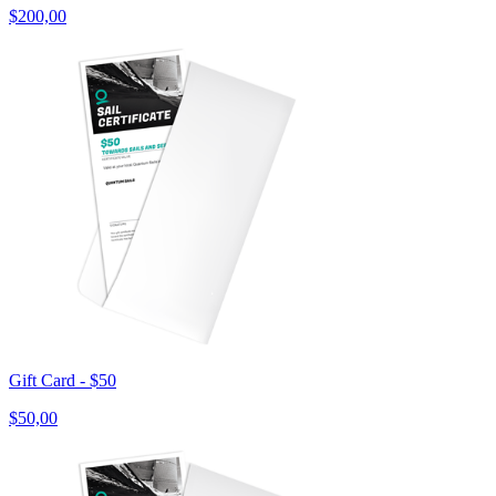
$200,00
Gift Card - $50
$50,00