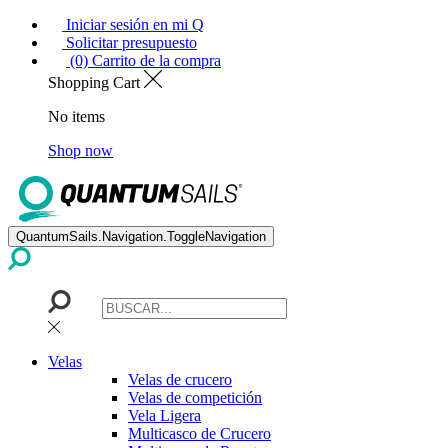
Iniciar sesión en mi Q
Solicitar presupuesto
(0) Carrito de la compra
Shopping Cart
No items
Shop now
QuantumSails.Navigation.ToggleNavigation
Velas
Velas de crucero
Velas de competición
Vela Ligera
Multicasco de Crucero