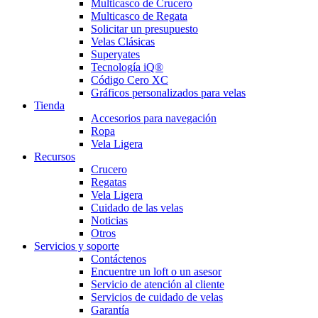
Multicasco de Crucero
Multicasco de Regata
Solicitar un presupuesto
Velas Clásicas
Superyates
Tecnología iQ®
Código Cero XC
Gráficos personalizados para velas
Tienda
Accesorios para navegación
Ropa
Vela Ligera
Recursos
Crucero
Regatas
Vela Ligera
Cuidado de las velas
Noticias
Otros
Servicios y soporte
Contáctenos
Encuentre un loft o un asesor
Servicio de atención al cliente
Servicios de cuidado de velas
Garantía