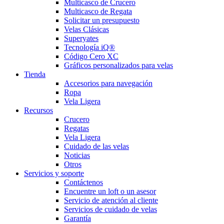
Multicasco de Crucero
Multicasco de Regata
Solicitar un presupuesto
Velas Clásicas
Superyates
Tecnología iQ®
Código Cero XC
Gráficos personalizados para velas
Tienda
Accesorios para navegación
Ropa
Vela Ligera
Recursos
Crucero
Regatas
Vela Ligera
Cuidado de las velas
Noticias
Otros
Servicios y soporte
Contáctenos
Encuentre un loft o un asesor
Servicio de atención al cliente
Servicios de cuidado de velas
Garantía