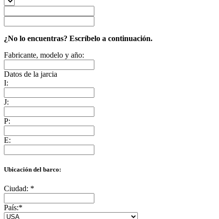
¿No lo encuentras? Escríbelo a continuación.
Fabricante, modelo y año:
Datos de la jarcia
I:
J:
P:
E:
Ubicación del barco:
Ciudad:
*
País:
*