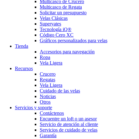
Multicasco de Crucero
Multicasco de Regata
Solicitar un presupuesto
Velas Clásicas
Superyates
Tecnología iQ®
Código Cero XC
Gráficos personalizados para velas
Tienda
Accesorios para navegación
Ropa
Vela Ligera
Recursos
Crucero
Regatas
Vela Ligera
Cuidado de las velas
Noticias
Otros
Servicios y soporte
Contáctenos
Encuentre un loft o un asesor
Servicio de atención al cliente
Servicios de cuidado de velas
Garantía