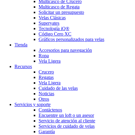
Multicasco de Crucero
Multicasco de Regata
Solicitar un presupuesto
Velas Clásicas
Superyates
Tecnología iQ®
Código Cero XC
Gráficos personalizados para velas
Tienda
Accesorios para navegación
Ropa
Vela Ligera
Recursos
Crucero
Regatas
Vela Ligera
Cuidado de las velas
Noticias
Otros
Servicios y soporte
Contáctenos
Encuentre un loft o un asesor
Servicio de atención al cliente
Servicios de cuidado de velas
Garantía