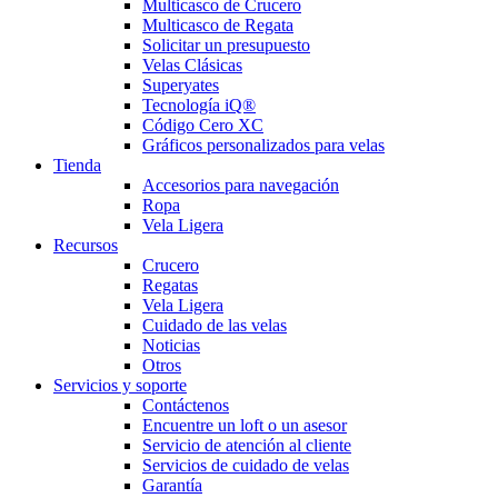
Multicasco de Crucero
Multicasco de Regata
Solicitar un presupuesto
Velas Clásicas
Superyates
Tecnología iQ®
Código Cero XC
Gráficos personalizados para velas
Tienda
Accesorios para navegación
Ropa
Vela Ligera
Recursos
Crucero
Regatas
Vela Ligera
Cuidado de las velas
Noticias
Otros
Servicios y soporte
Contáctenos
Encuentre un loft o un asesor
Servicio de atención al cliente
Servicios de cuidado de velas
Garantía