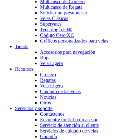
Multicasco de Crucero
Multicasco de Regata
Solicitar un presupuesto
Velas Clásicas
Superyates
Tecnología iQ®
Código Cero XC
Gráficos personalizados para velas
Tienda
Accesorios para navegación
Ropa
Vela Ligera
Recursos
Crucero
Regatas
Vela Ligera
Cuidado de las velas
Noticias
Otros
Servicios y soporte
Contáctenos
Encuentre un loft o un asesor
Servicio de atención al cliente
Servicios de cuidado de velas
Garantía