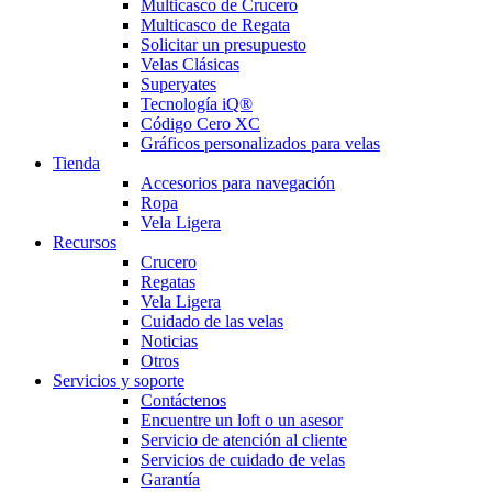
Multicasco de Crucero
Multicasco de Regata
Solicitar un presupuesto
Velas Clásicas
Superyates
Tecnología iQ®
Código Cero XC
Gráficos personalizados para velas
Tienda
Accesorios para navegación
Ropa
Vela Ligera
Recursos
Crucero
Regatas
Vela Ligera
Cuidado de las velas
Noticias
Otros
Servicios y soporte
Contáctenos
Encuentre un loft o un asesor
Servicio de atención al cliente
Servicios de cuidado de velas
Garantía