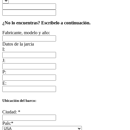
¿No lo encuentras? Escríbelo a continuación.
Fabricante, modelo y año:
Datos de la jarcia
I:
J:
P:
E:
Ubicación del barco:
Ciudad:
*
País:
*