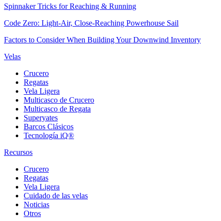
Spinnaker Tricks for Reaching & Running
Code Zero: Light-Air, Close-Reaching Powerhouse Sail
Factors to Consider When Building Your Downwind Inventory
Velas
Crucero
Regatas
Vela Ligera
Multicasco de Crucero
Multicasco de Regata
Superyates
Barcos Clásicos
Tecnología iQ®
Recursos
Crucero
Regatas
Vela Ligera
Cuidado de las velas
Noticias
Otros