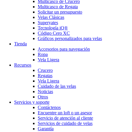
Multicasco de Crucero
Multicasco de Regata
Solicitar un presupuesto
Velas Clásicas
Superyates
Tecnología iQ®
Código Cero XC
Gráficos personalizados para velas
Tienda
Accesorios para navegación
Ropa
Vela Ligera
Recursos
Crucero
Regatas
Vela Ligera
Cuidado de las velas
Noticias
Otros
Servicios y soporte
Contáctenos
Encuentre un loft o un asesor
Servicio de atención al cliente
Servicios de cuidado de velas
Garantía