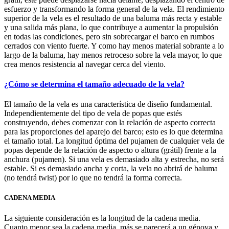
esfuerzo y transformando la forma general de la vela. El rendimiento
superior de la vela es el resultado de una baluma más recta y estable
y una salida más plana, lo que contribuye a aumentar la propulsión
en todas las condiciones, pero sin sobrecargar el barco en rumbos
cerrados con viento fuerte. Y como hay menos material sobrante a lo
largo de la baluma, hay menos retroceso sobre la vela mayor, lo que
crea menos resistencia al navegar cerca del viento.
¿Cómo se determina el tamaño adecuado de la vela?
El tamaño de la vela es una característica de diseño fundamental.
Independientemente del tipo de vela de popas que estés
construyendo, debes comenzar con la relación de aspecto correcta
para las proporciones del aparejo del barco; esto es lo que determina
el tamaño total. La longitud óptima del pujamen de cualquier vela de
popas depende de la relación de aspecto o altura (grátil) frente a la
anchura (pujamen). Si una vela es demasiado alta y estrecha, no será
estable. Si es demasiado ancha y corta, la vela no abrirá de baluma
(no tendrá twist) por lo que no tendrá la forma correcta.
CADENA MEDIA
La siguiente consideración es la longitud de la cadena media.
Cuanto menor sea la cadena media, más se parecerá a un génova y