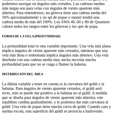
podremos navegar en ángulos más cerrados. Las cadenas medias
más largas son para velas con ángulos de viento aparente más
abiertos. Para entendernos, un génova tiene una cadena media del
50% aproximadamente y un spi de popas o runner tendrá una
cadena media de más del 100%. Los AWA 40, 60 y 80 de Quantum
cubren todos los rangos entre los génovas y los spis de popa.
FORMA DE LA VELA (PROFUNDIDAD)
La profundidad total es otra variable importante. Una vela más plana
implica ángulos de viento aparente más cerrados, mientras que una
vela más llena o embolsada implica ángulos más abiertos. Una vela
diseñada con una cadena media muy ancha necesita mucha
profundidad para que no se caiga o flamee la baluma.
DISTRIBUCIÓN DEL ÁREA
La última variable a tener en cuenta es la curvatura del grátil y la
baluma. Para ángulos de viento aparente cerrados, el grátil será
recto, solo se puede dar positivo a la baluma no al grátil. A medida
que se diseña para ángulos de viento aparente más abiertos, este
equilibrio cambia gradualmente, y le podemos dar más curvatura al
grátil. Una vela de popas tiene mucha curva de grátil. Cuando caes y
sueltas escota, esta superficie del grátil se proyecta a barlovento.