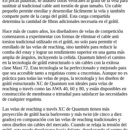
En pocas palabras, se añaden fibras verticales al grátil de la vela para
sustituir al tradicional cable anti torsión de gran tamaño. Un cable
pequeño permite enrollar y desenrollar fácilmente la vela y también
comparte parte de la carga del grátil. Esta carga compartida
determina la cantidad de fibras adicionales necesaria en el grátil.
Hace más de cuatro años, los diseñadores de velas de competición
comenzaron a experimentar con formas de eliminar el cable anti
torsion tradicional utilizado en el grátil, no solo para permitir el
enrollado de las velas de reaching, sino también para reducir la
comba del estay y lograr un rendimiento superior en una gama más
amplia de ángulos, incluyendo la ceñida. Quantum lideró el camino
en la tecnología de grátil estructurado o sin cables con la exitosa
clase Maxi 72. Esta tecnología se ha perfeccionado y mejorado para
que sea accesible tanto a regatistas como a cruceristas. Aunque no es
práctica para todas las velas de popa, la tecnología y los diseños de
grátil estructurado XC de Quantum son ideales para velas de
reaching o través como las AWA 40, 60 y 80, y están disponibles en
construcción de membrana o trirradial para satisfacer las necesidades
de cualquier regatista.
Las velas de reaching o través XC de Quantum tienen más
proyección de grátil hacia barlovento y más twist (de cinco a diez
grados) en comparación con las velas de reaching tradicionales y
otros diseños sin cables del mercado. Cuando se relaja la tensión del
grátil, este puede desplazarse hacia delante, desplazando el centro de