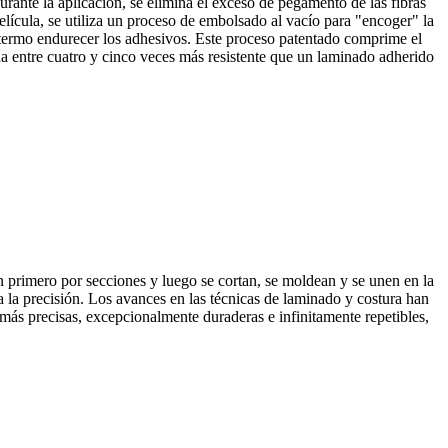
urante la aplicación, se elimina el exceso de pegamento de las fibras
película, se utiliza un proceso de embolsado al vacío para "encoger" la
ra termo endurecer los adhesivos. Este proceso patentado comprime el
a entre cuatro y cinco veces más resistente que un laminado adherido
 primero por secciones y luego se cortan, se moldean y se unen en la
a la precisión. Los avances en las técnicas de laminado y costura han
más precisas, excepcionalmente duraderas e infinitamente repetibles,