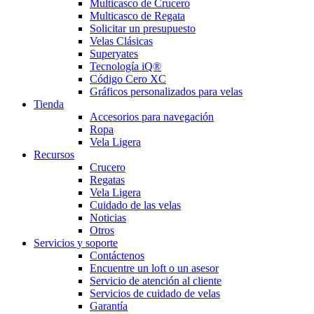
Multicasco de Crucero
Multicasco de Regata
Solicitar un presupuesto
Velas Clásicas
Superyates
Tecnología iQ®
Código Cero XC
Gráficos personalizados para velas
Tienda
Accesorios para navegación
Ropa
Vela Ligera
Recursos
Crucero
Regatas
Vela Ligera
Cuidado de las velas
Noticias
Otros
Servicios y soporte
Contáctenos
Encuentre un loft o un asesor
Servicio de atención al cliente
Servicios de cuidado de velas
Garantía