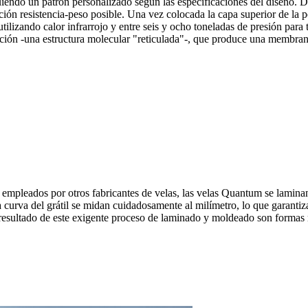
iguiendo un patrón personalizado según las especificaciones del diseño. D
lación resistencia-peso posible. Una vez colocada la capa superior de la 
n utilizando calor infrarrojo y entre seis y ocho toneladas de presión pa
zación -una estructura molecular "reticulada"-, que produce una membran
mpleados por otros fabricantes de velas, las velas Quantum se laminan
 curva del grátil se midan cuidadosamente al milímetro, lo que garantiz
l resultado de este exigente proceso de laminado y moldeado son formas 