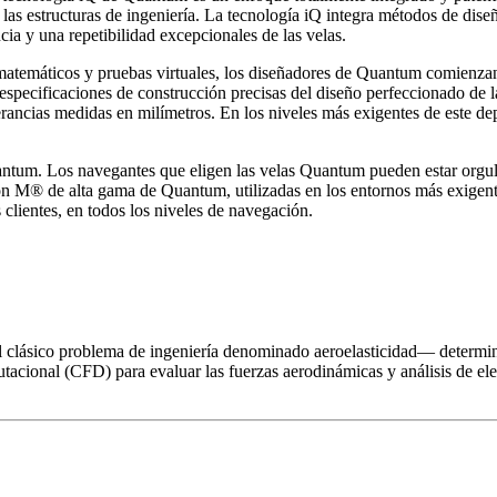
as estructuras de ingeniería. La tecnología iQ integra métodos de diseñ
ia y una repetibilidad excepcionales de las velas.
atemáticos y pruebas virtuales, los diseñadores de Quantum comienzan
especificaciones de construcción precisas del diseño perfeccionado de la
rancias medidas en milímetros. En los niveles más exigentes de este de
uantum. Los navegantes que eligen las velas Quantum pueden estar orgul
ion M® de alta gama de Quantum, utilizadas en los entornos más exigent
clientes, en todos los niveles de navegación.
—el clásico problema de ingeniería denominado aeroelasticidad— determi
cional (CFD) para evaluar las fuerzas aerodinámicas y análisis de elem