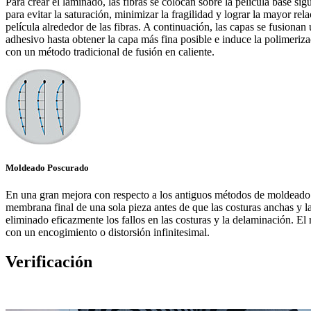
Para crear el laminado, las fibras se colocan sobre la película base s
para evitar la saturación, minimizar la fragilidad y lograr la mayor re
película alrededor de las fibras. A continuación, las capas se fusiona
adhesivo hasta obtener la capa más fina posible e induce la polimeri
con un método tradicional de fusión en caliente.
Moldeado Poscurado
En una gran mejora con respecto a los antiguos métodos de moldeado e
membrana final de una sola pieza antes de que las costuras anchas y la
eliminado eficazmente los fallos en las costuras y la delaminación. E
con un encogimiento o distorsión infinitesimal.
Verificación