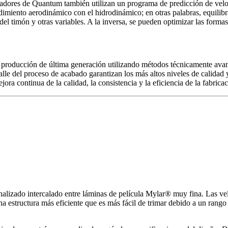
dores de Quantum también utilizan un programa de predicción de veloci
dimiento aerodinámico con el hidrodinámico; en otras palabras, equilibr
 del timón y otras variables. A la inversa, se pueden optimizar las formas 
roducción de última generación utilizando métodos técnicamente avanz
lle del proceso de acabado garantizan los más altos niveles de calidad 
 continua de la calidad, la consistencia y la eficiencia de la fabricac
lizado intercalado entre láminas de película Mylar® muy fina. Las v
una estructura más eficiente que es más fácil de trimar debido a un ran