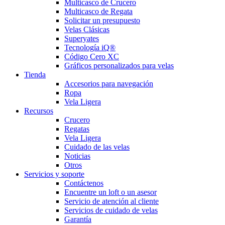
Multicasco de Crucero
Multicasco de Regata
Solicitar un presupuesto
Velas Clásicas
Superyates
Tecnología iQ®
Código Cero XC
Gráficos personalizados para velas
Tienda
Accesorios para navegación
Ropa
Vela Ligera
Recursos
Crucero
Regatas
Vela Ligera
Cuidado de las velas
Noticias
Otros
Servicios y soporte
Contáctenos
Encuentre un loft o un asesor
Servicio de atención al cliente
Servicios de cuidado de velas
Garantía