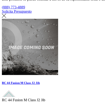
(888) 773-4889
Solicita Presupuesto
Encuentra un loft
RC 44 Fusion M Class J2 Jib
RC 44 Fusion M Class J2 Jib