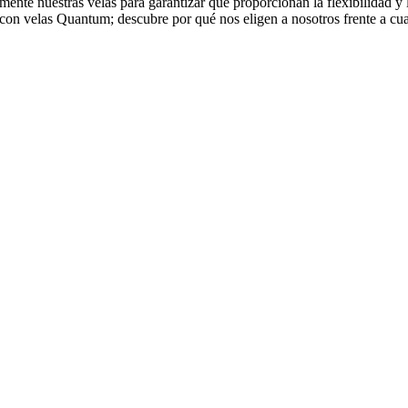
te nuestras velas para garantizar que proporcionan la flexibilidad y l
on velas Quantum; descubre por qué nos eligen a nosotros frente a cua