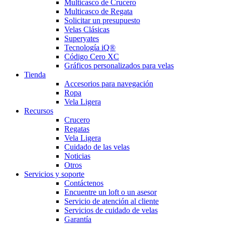
Multicasco de Crucero
Multicasco de Regata
Solicitar un presupuesto
Velas Clásicas
Superyates
Tecnología iQ®
Código Cero XC
Gráficos personalizados para velas
Tienda
Accesorios para navegación
Ropa
Vela Ligera
Recursos
Crucero
Regatas
Vela Ligera
Cuidado de las velas
Noticias
Otros
Servicios y soporte
Contáctenos
Encuentre un loft o un asesor
Servicio de atención al cliente
Servicios de cuidado de velas
Garantía