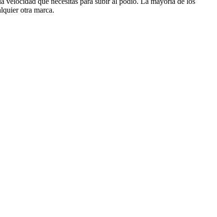
a velocidad que necesitas para subir al podio. La mayoría de los
lquier otra marca.