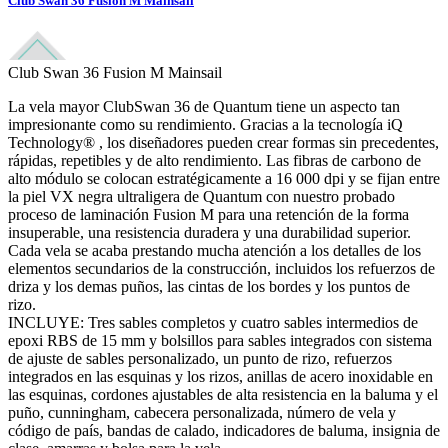
Club Swan 36 Fusion M Mainsail
Club Swan 36 Fusion M Mainsail
La vela mayor ClubSwan 36 de Quantum tiene un aspecto tan
impresionante como su rendimiento. Gracias a la tecnología iQ
Technology® , los diseñadores pueden crear formas sin precedentes,
rápidas, repetibles y de alto rendimiento. Las fibras de carbono de
alto módulo se colocan estratégicamente a 16 000 dpi y se fijan entre
la piel VX negra ultraligera de Quantum con nuestro probado
proceso de laminación Fusion M para una retención de la forma
insuperable, una resistencia duradera y una durabilidad superior.
Cada vela se acaba prestando mucha atención a los detalles de los
elementos secundarios de la construcción, incluidos los refuerzos de
driza y los demas puños, las cintas de los bordes y los puntos de
rizo.
INCLUYE: Tres sables completos y cuatro sables intermedios de
epoxi RBS de 15 mm y bolsillos para sables integrados con sistema
de ajuste de sables personalizado, un punto de rizo, refuerzos
integrados en las esquinas y los rizos, anillas de acero inoxidable en
las esquinas, cordones ajustables de alta resistencia en la baluma y el
puño, cunningham, cabecera personalizada, número de vela y
código de país, bandas de calado, indicadores de baluma, insignia de