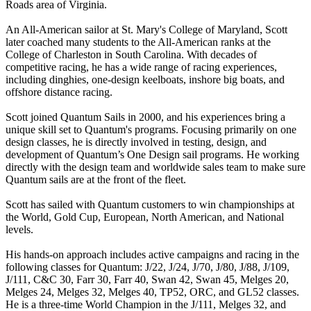
Roads area of Virginia.
An All-American sailor at St. Mary's College of Maryland, Scott
later coached many students to the All-American ranks at the
College of Charleston in South Carolina. With decades of
competitive racing, he has a wide range of racing experiences,
including dinghies, one-design keelboats, inshore big boats, and
offshore distance racing.
Scott joined Quantum Sails in 2000, and his experiences bring a
unique skill set to Quantum's programs. Focusing primarily on one
design classes, he is directly involved in testing, design, and
development of Quantum’s One Design sail programs. He working
directly with the design team and worldwide sales team to make sure
Quantum sails are at the front of the fleet.
Scott has sailed with Quantum customers to win championships at
the World, Gold Cup, European, North American, and National
levels.
His hands-on approach includes active campaigns and racing in the
following classes for Quantum: J/22, J/24, J/70, J/80, J/88, J/109,
J/111, C&C 30, Farr 30, Farr 40, Swan 42, Swan 45, Melges 20,
Melges 24, Melges 32, Melges 40, TP52, ORC, and GL52 classes.
He is a three-time World Champion in the J/111, Melges 32, and