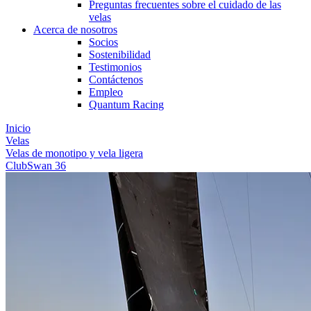
Preguntas frecuentes sobre el cuidado de las
velas
Acerca de nosotros
Socios
Sostenibilidad
Testimonios
Contáctenos
Empleo
Quantum Racing
Inicio
Velas
Velas de monotipo y vela ligera
ClubSwan 36