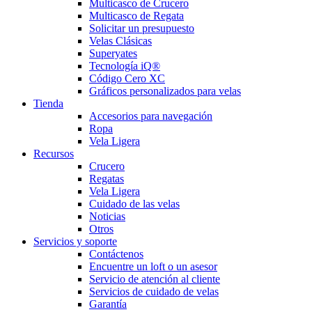
Multicasco de Crucero
Multicasco de Regata
Solicitar un presupuesto
Velas Clásicas
Superyates
Tecnología iQ®
Código Cero XC
Gráficos personalizados para velas
Tienda
Accesorios para navegación
Ropa
Vela Ligera
Recursos
Crucero
Regatas
Vela Ligera
Cuidado de las velas
Noticias
Otros
Servicios y soporte
Contáctenos
Encuentre un loft o un asesor
Servicio de atención al cliente
Servicios de cuidado de velas
Garantía