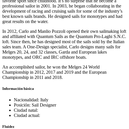
favorite sport since childhood. It’s no surprise that he become a
professional sailor in 2001. In 2003, he began collaborating in the
development of racing and cruising sails for some of the industry’s
best known sails brands. He designed sails for monotypes and had
great results on the water.
In 2012, Carlo and Manlio Pozzoli opened their own sailmaking loft
and affiliated with Quantum Sails as the Quantum Pro-Laghi S.N.C.
loft. Since then, he has designed most of the sails sold by the Italian
sales team. A One-Design specialist, Carlo designs many sails for
Melges 20, 24, and 32 classes, Garda and European lakes
monotypes, and ORC and IRC offshore boats.
An accomplished sailor, he won the Melges 24 World
Championship in 2012, 2017 and 2019 and the European
Championship in 2011 and 2018.
Información básica
Nacionalidad: Italy
Posición: Sail Designer
Ciudad natal:
Ciudad actual:
Fluidez