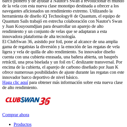
barco pionero y de ayudar a Nautor's Swan a revolucionar el mundo
de la vela con esta nueva clase monotipo destinada a ofrecer a los
navegantes aficionados un rendimiento extremo. Utilizando la
herramienta de diseño iQ Technology® de Quantum, el equipo de
Quantum Sails trabajó en estrecha colaboración con Nautor's Swan
y Juan Kouyoumdjian para desarrollar un aparejo de alto
rendimiento y un conjunto de velas que se adaptaran a esta
innovadora plataforma de alta tecnología.
El ClubSwan 36, asistido por foil, pone al alcance de una amplia
gama de regatistas la diversión y la emoción de las regatas de vela
ligera y vela de quilla de alto rendimiento. Su innovador diseño
cuenta con una cubierta enrasada, una bañera abierta, un bauprés
retráctil, una proa biselada y un foil en C deslizante transversal. Por
encima de la cubierta, el aparejo de carbono diseñado por Juan K
ofrece numerosas posibilidades de ajuste durante las regatas con este
innovador barco deportivo de nivel básico.
Haga clic aquí
para obtener más información sobre esta nueva clase
de alto rendimiento.
Comprar ahora
Productos