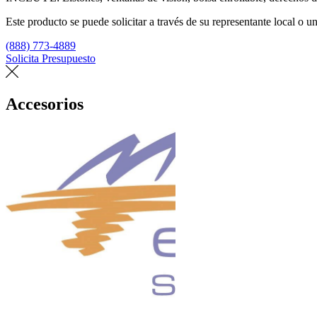
Este producto se puede solicitar a través de su representante local o un
(888) 773-4889
Solicita Presupuesto
Encuentra un loft
Accesorios