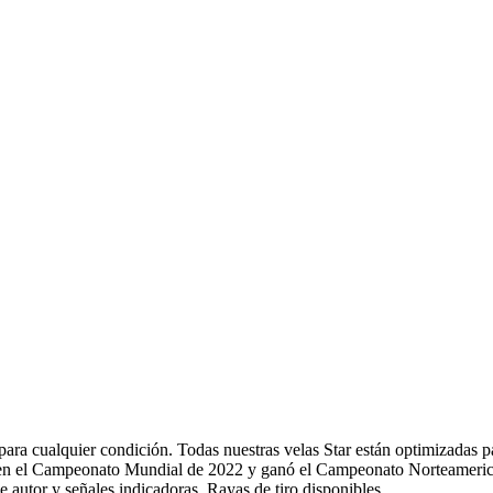
 para cualquier condición. Todas nuestras velas Star están optimizadas 
da en el Campeonato Mundial de 2022 y ganó el Campeonato Norteameri
autor y señales indicadoras. Rayas de tiro disponibles.