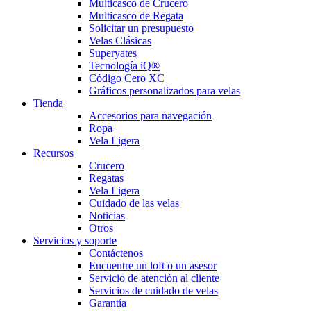
Multicasco de Crucero
Multicasco de Regata
Solicitar un presupuesto
Velas Clásicas
Superyates
Tecnología iQ®
Código Cero XC
Gráficos personalizados para velas
Tienda
Accesorios para navegación
Ropa
Vela Ligera
Recursos
Crucero
Regatas
Vela Ligera
Cuidado de las velas
Noticias
Otros
Servicios y soporte
Contáctenos
Encuentre un loft o un asesor
Servicio de atención al cliente
Servicios de cuidado de velas
Garantía