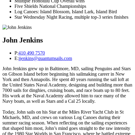
Multiple Honolulu Cup Overall wins
Five Shields National Championships
Log Canoes: Island Blossom, Island Lark, Island Bird
Star Wednesday Night Racing, multiple top-3 series finishes
John Jenkins
P:
410 490 7570
E:
jjenkins@quantumsails.com
John Jenkins grew up in Baltimore, MD, sailing Penguins and Stars
on Gibson Island before beginning his sailmaking career in New
York and then Annapolis. He spent 40 years running the sail loft at
the United States Naval Academy, designing and building more than
7000 sails for dinghies, cruising boats, and race boats up to 80 feet.
His work at the Naval Academy allowed him to race many of the
Navy boats, as well as Stars and a Cal 25 locally.
Today, John sails on his Star at the Miles River Yacht Club in St
Michaels, MD, and crews on various Log Canoes during their
summer racing season. When reflecting on the sailing experiences
that shaped him most, John’s mind goes straight to the raw intensity
of the 1980 Star Worlds in San Francisco, where he battled extreme