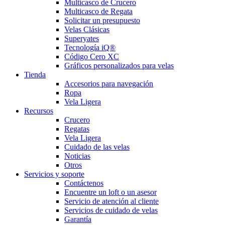
Multicasco de Crucero
Multicasco de Regata
Solicitar un presupuesto
Velas Clásicas
Superyates
Tecnología iQ®
Código Cero XC
Gráficos personalizados para velas
Tienda
Accesorios para navegación
Ropa
Vela Ligera
Recursos
Crucero
Regatas
Vela Ligera
Cuidado de las velas
Noticias
Otros
Servicios y soporte
Contáctenos
Encuentre un loft o un asesor
Servicio de atención al cliente
Servicios de cuidado de velas
Garantía