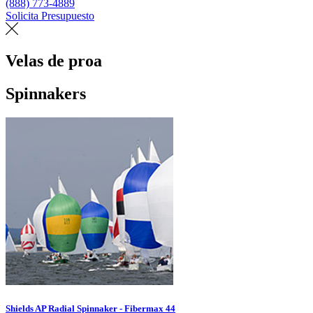
(888) 773-4889
Solicita Presupuesto
Encuentra un loft
Velas de proa
Spinnakers
Shields AP Radial Spinnaker - Fibermax 44