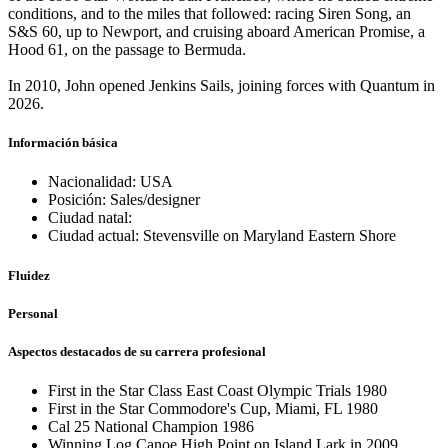
conditions, and to the miles that followed: racing Siren Song, an
S&S 60, up to Newport, and cruising aboard American Promise, a
Hood 61, on the passage to Bermuda.
In 2010, John opened Jenkins Sails, joining forces with Quantum in
2026.
Información básica
Nacionalidad: USA
Posición: Sales/designer
Ciudad natal:
Ciudad actual: Stevensville on Maryland Eastern Shore
Fluidez
Personal
Aspectos destacados de su carrera profesional
First in the Star Class East Coast Olympic Trials 1980
First in the Star Commodore's Cup, Miami, FL 1980
Cal 25 National Champion 1986
Winning Log Canoe High Point on Island Lark in 2009