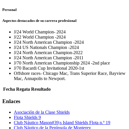
Personal
Aspectos destacados de su carrera profesional
J/24 World Champion- 2024
J/22 World Champion -2024
J/24 North American Champion -2024
J/24 US Nationals Champion -2024
J/24 North American Champion-2022
J/24 North American Champion -2011
J/70 North American Championship 2024 -2nd place
J/70 Bacardi Cup Invitational 2020-1st
Offshore races- Chicago Mac, Trans Superior Race, Bayview
Mac, Annapolis to Newport.
Fecha
Regata
Resultado
Enlaces
Asociación de la Clase Shields
Flota Shields 9
Club Náutico Mason#39;s Island Shields Flota n.º 19
Club Náutico de la Península de Monterey