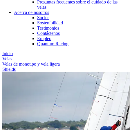
Preguntas frecuentes sobre el cuidado de las
velas
Acerca de nosotros
Socios
Sostenibilidad
Testimonios
Contáctenos
Empleo
Quantum Racing
Inicio
Velas
Velas de monotipo y vela ligera
Shields