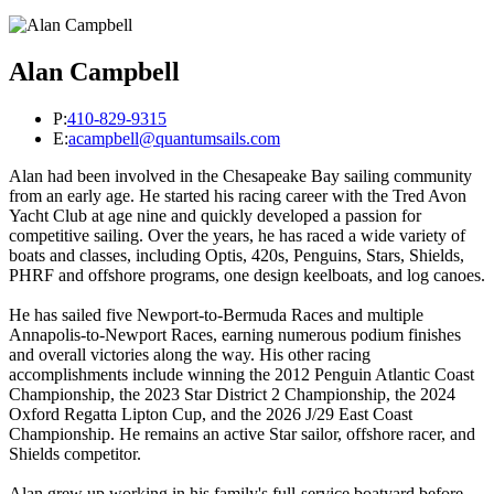
Alan Campbell
P:
410-829-9315
E:
acampbell@quantumsails.com
Alan had been involved in the Chesapeake Bay sailing community
from an early age. He started his racing career with the Tred Avon
Yacht Club at age nine and quickly developed a passion for
competitive sailing. Over the years, he has raced a wide variety of
boats and classes, including Optis, 420s, Penguins, Stars, Shields,
PHRF and offshore programs, one design keelboats, and log canoes.
He has sailed five Newport-to-Bermuda Races and multiple
Annapolis-to-Newport Races, earning numerous podium finishes
and overall victories along the way. His other racing
accomplishments include winning the 2012 Penguin Atlantic Coast
Championship, the 2023 Star District 2 Championship, the 2024
Oxford Regatta Lipton Cup, and the 2026 J/29 East Coast
Championship. He remains an active Star sailor, offshore racer, and
Shields competitor.
Alan grew up working in his family's full-service boatyard before