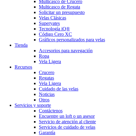
Multicasco de Crucero
Multicasco de Regata
Solicitar un presupuesto
Velas Clásicas
Superyates
Tecnología iQ®
Código Cero XC
Gráficos personalizados para velas
Tienda
Accesorios para navegación
Ropa
Vela Ligera
Recursos
Crucero
Regatas
Vela Ligera
Cuidado de las velas
Noticias
Otros
Servicios y soporte
Contáctenos
Encuentre un loft o un asesor
Servicio de atención al cliente
Servicios de cuidado de velas
Garantía