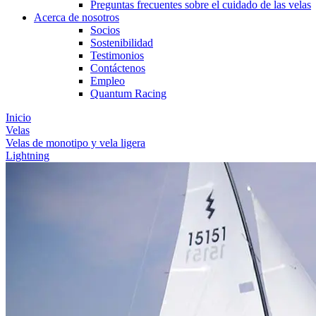
Preguntas frecuentes sobre el cuidado de las velas
Acerca de nosotros
Socios
Sostenibilidad
Testimonios
Contáctenos
Empleo
Quantum Racing
Inicio
Velas
Velas de monotipo y vela ligera
Lightning