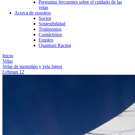
Preguntas frecuentes sobre el cuidado de las
velas
Acerca de nosotros
Socios
Sostenibilidad
Testimonios
Contáctenos
Empleo
Quantum Racing
Inicio
Velas
Velas de monotipo y vela ligera
Lehman 12