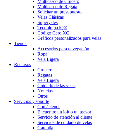
Multicasco de Crucero
Multicasco de Regata
Solicitar un presupuesto
Velas Clásicas
Superyates
Tecnología iQ®
Código Cero XC
Gráficos personalizados para velas
Tienda
Accesorios para navegación
Ropa
Vela Ligera
Recursos
Crucero
Regatas
Vela Ligera
Cuidado de las velas
Noticias
Otros
Servicios y soporte
Contáctenos
Encuentre un loft o un asesor
Servicio de atención al cliente
Servicios de cuidado de velas
Garantía