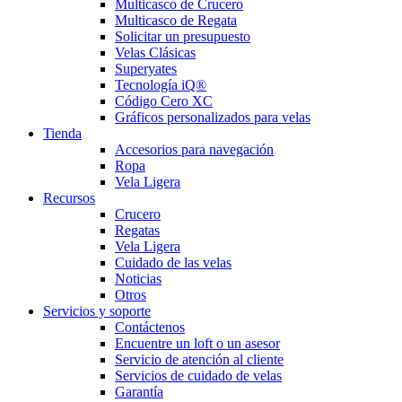
Multicasco de Crucero
Multicasco de Regata
Solicitar un presupuesto
Velas Clásicas
Superyates
Tecnología iQ®
Código Cero XC
Gráficos personalizados para velas
Tienda
Accesorios para navegación
Ropa
Vela Ligera
Recursos
Crucero
Regatas
Vela Ligera
Cuidado de las velas
Noticias
Otros
Servicios y soporte
Contáctenos
Encuentre un loft o un asesor
Servicio de atención al cliente
Servicios de cuidado de velas
Garantía