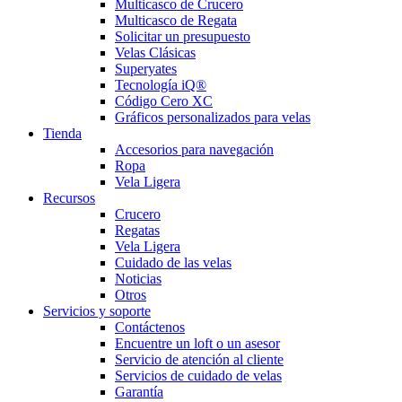
Multicasco de Crucero
Multicasco de Regata
Solicitar un presupuesto
Velas Clásicas
Superyates
Tecnología iQ®
Código Cero XC
Gráficos personalizados para velas
Tienda
Accesorios para navegación
Ropa
Vela Ligera
Recursos
Crucero
Regatas
Vela Ligera
Cuidado de las velas
Noticias
Otros
Servicios y soporte
Contáctenos
Encuentre un loft o un asesor
Servicio de atención al cliente
Servicios de cuidado de velas
Garantía