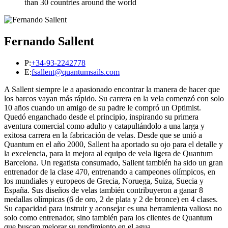
than 30 countries around the world
Fernando Sallent
P:
+34-93-2242778
E:
fsallent@quantumsails.com
A Sallent siempre le a apasionado encontrar la manera de hacer que
los barcos vayan más rápido. Su carrera en la vela comenzó con solo
10 años cuando un amigo de su padre le compró un Optimist.
Quedó enganchado desde el principio, inspirando su primera
aventura comercial como adulto y catapultándolo a una larga y
exitosa carrera en la fabricación de velas. Desde que se unió a
Quantum en el año 2000, Sallent ha aportado su ojo para el detalle y
la excelencia, para la mejora al equipo de vela ligera de Quantum
Barcelona. Un regatista consumado, Sallent también ha sido un gran
entrenador de la clase 470, entrenando a campeones olímpicos, en
los mundiales y europeos de Grecia, Noruega, Suiza, Suecia y
España. Sus diseños de velas también contribuyeron a ganar 8
medallas olímpicas (6 de oro, 2 de plata y 2 de bronce) en 4 clases.
Su capacidad para instruir y aconsejar es una herramienta valiosa no
solo como entrenador, sino también para los clientes de Quantum
que buscan mejorar su rendimiento en el agua.