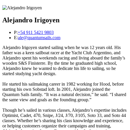
Alejandro Irigoyen
P:
+54 911 5421 9803
E:
ale@quantumsails.com
Alejandro Irigoyen started sailing when he was 12 years old. His
father was a keen sailboat racer at the Yacht Club Argentino, and
Alejandro spent his weekends racing and living aboard the family’s
wooden S&S Finisterre. By the time he graduated high school,
Alejandro knew he wanted to dedicate his life to sailing, so he
started studying yacht design.
He started his sailmaking career in 1982 working for Hood, before
starting his own Sobstad loft. In 2001, Alejandro joined the
Quantum Sails family. “It was a natural decision,” he said. “I shared
the same view and goals as the founding group.”
Though he’s sailed in various classes, Alejandro’s expertise includes
Optimist, Cadet, 470, Snipe, J/24, J/70, J/105, Soto 33, and Soto 44
classes. Whether he’s sharing his class knowledge and experience,
or helping customers organize their campaigns and training,