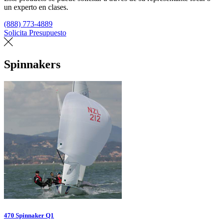
un experto en clases.
(888) 773-4889
Solicita Presupuesto
Encuentra un loft
Spinnakers
470 Spinnaker Q1