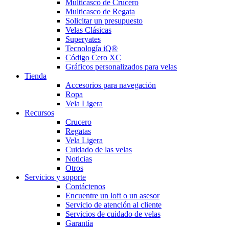
Multicasco de Crucero
Multicasco de Regata
Solicitar un presupuesto
Velas Clásicas
Superyates
Tecnología iQ®
Código Cero XC
Gráficos personalizados para velas
Tienda
Accesorios para navegación
Ropa
Vela Ligera
Recursos
Crucero
Regatas
Vela Ligera
Cuidado de las velas
Noticias
Otros
Servicios y soporte
Contáctenos
Encuentre un loft o un asesor
Servicio de atención al cliente
Servicios de cuidado de velas
Garantía