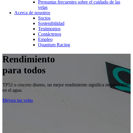
Preguntas frecuentes sobre el cuidado de las
velas
Acerca de nosotros
Socios
Sostenibilidad
Testimonios
Contáctenos
Empleo
Quantum Racing
Rendimiento
para todos
TP52 o crucero diurno, un mejor rendimiento significa mejores días
en el agua.
Mejora tus velas