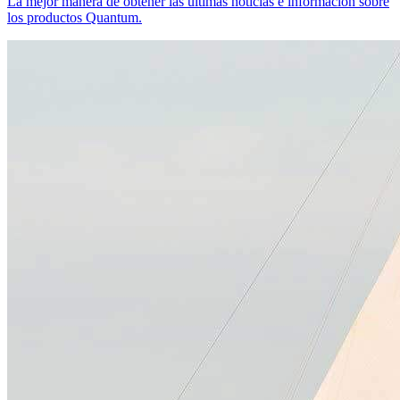
La mejor manera de obtener las últimas noticias e información sobre
los productos Quantum.