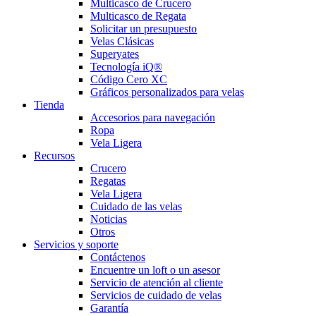
Multicasco de Crucero
Multicasco de Regata
Solicitar un presupuesto
Velas Clásicas
Superyates
Tecnología iQ®
Código Cero XC
Gráficos personalizados para velas
Tienda
Accesorios para navegación
Ropa
Vela Ligera
Recursos
Crucero
Regatas
Vela Ligera
Cuidado de las velas
Noticias
Otros
Servicios y soporte
Contáctenos
Encuentre un loft o un asesor
Servicio de atención al cliente
Servicios de cuidado de velas
Garantía