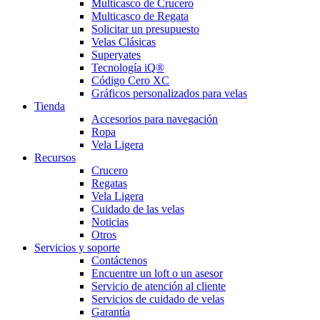
Multicasco de Crucero
Multicasco de Regata
Solicitar un presupuesto
Velas Clásicas
Superyates
Tecnología iQ®
Código Cero XC
Gráficos personalizados para velas
Tienda
Accesorios para navegación
Ropa
Vela Ligera
Recursos
Crucero
Regatas
Vela Ligera
Cuidado de las velas
Noticias
Otros
Servicios y soporte
Contáctenos
Encuentre un loft o un asesor
Servicio de atención al cliente
Servicios de cuidado de velas
Garantía