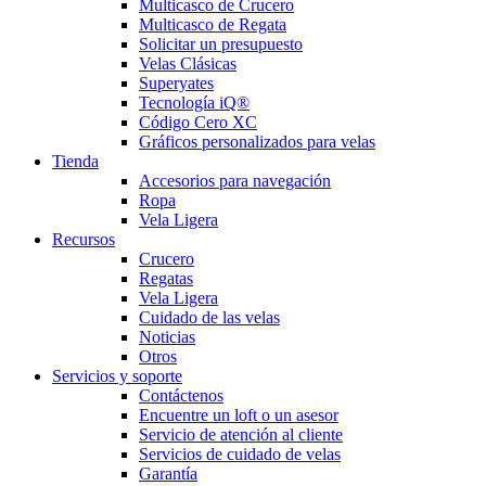
Multicasco de Crucero
Multicasco de Regata
Solicitar un presupuesto
Velas Clásicas
Superyates
Tecnología iQ®
Código Cero XC
Gráficos personalizados para velas
Tienda
Accesorios para navegación
Ropa
Vela Ligera
Recursos
Crucero
Regatas
Vela Ligera
Cuidado de las velas
Noticias
Otros
Servicios y soporte
Contáctenos
Encuentre un loft o un asesor
Servicio de atención al cliente
Servicios de cuidado de velas
Garantía