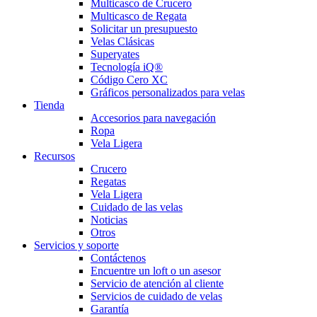
Multicasco de Crucero
Multicasco de Regata
Solicitar un presupuesto
Velas Clásicas
Superyates
Tecnología iQ®
Código Cero XC
Gráficos personalizados para velas
Tienda
Accesorios para navegación
Ropa
Vela Ligera
Recursos
Crucero
Regatas
Vela Ligera
Cuidado de las velas
Noticias
Otros
Servicios y soporte
Contáctenos
Encuentre un loft o un asesor
Servicio de atención al cliente
Servicios de cuidado de velas
Garantía