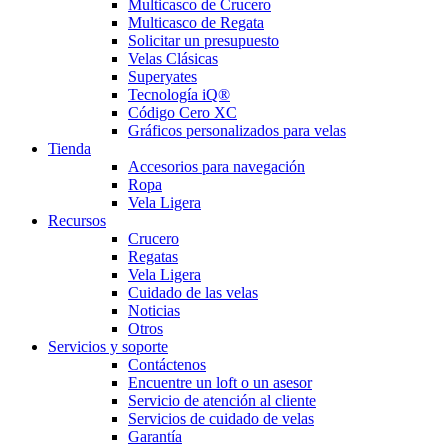
Multicasco de Crucero
Multicasco de Regata
Solicitar un presupuesto
Velas Clásicas
Superyates
Tecnología iQ®
Código Cero XC
Gráficos personalizados para velas
Tienda
Accesorios para navegación
Ropa
Vela Ligera
Recursos
Crucero
Regatas
Vela Ligera
Cuidado de las velas
Noticias
Otros
Servicios y soporte
Contáctenos
Encuentre un loft o un asesor
Servicio de atención al cliente
Servicios de cuidado de velas
Garantía