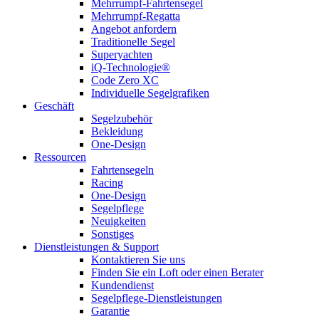
Mehrrumpf-Fahrtensegel
Mehrrumpf-Regatta
Angebot anfordern
Traditionelle Segel
Superyachten
iQ-Technologie®
Code Zero XC
Individuelle Segelgrafiken
Geschäft
Segelzubehör
Bekleidung
One-Design
Ressourcen
Fahrtensegeln
Racing
One-Design
Segelpflege
Neuigkeiten
Sonstiges
Dienstleistungen & Support
Kontaktieren Sie uns
Finden Sie ein Loft oder einen Berater
Kundendienst
Segelpflege-Dienstleistungen
Garantie