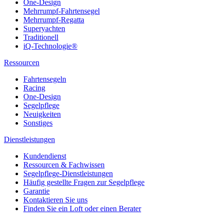
One-Design
Mehrrumpf-Fahrtensegel
Mehrrumpf-Regatta
Superyachten
Traditionell
iQ-Technologie®
Ressourcen
Fahrtensegeln
Racing
One-Design
Segelpflege
Neuigkeiten
Sonstiges
Dienstleistungen
Kundendienst
Ressourcen & Fachwissen
Segelpflege-Dienstleistungen
Häufig gestellte Fragen zur Segelpflege
Garantie
Kontaktieren Sie uns
Finden Sie ein Loft oder einen Berater