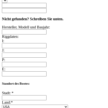
Nicht gefunden? Schreiben Sie unten.
Hersteller, Modell und Baujahr:
Riggdaten:
I:
J:
P:
E:
Standort des Bootes:
Stadt:
*
Land:
*