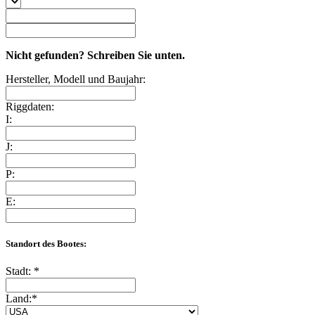
Nicht gefunden? Schreiben Sie unten.
Hersteller, Modell und Baujahr:
Riggdaten:
I:
J:
P:
E:
Standort des Bootes:
Stadt:
*
Land:
*