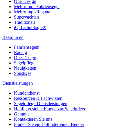
One-Design
Mehrrumpf-Fahrtensegel
Mehrrumpf-Regatta
Superyachten
Traditionell
iQ-Technologie®
Ressourcen
Fahrtensegeln
Racing
One-Design
Segelpflege
Neuigkeiten
Sonstiges
Dienstleistungen
Kundendienst
Ressourcen & Fachwissen
Segelpflege-Dienstleistungen
Häufig gestellte Fragen zur Segelpflege
Garantie
Kontaktieren Sie uns
Finden Sie ein Loft oder einen Berater