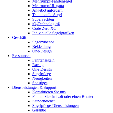
Mehrrumpf-Fahrtensegel
Mehrrumpf-Regatta
Angebot anfordern
Traditionelle Segel
Superyachten
iQ-Technologie®
Code Zero XC
Individuelle Segelgrafiken
Geschäft
Segelzubehör
Bekleidung
One-Design
Ressourcen
Fahrtensegeln
Racing
One-Design
Segelpflege
Neuigkeiten
Sonstiges
Dienstleistungen & Support
Kontaktieren Sie uns
Finden Sie ein Loft oder einen Berater
Kundendienst
Segelpflege-Dienstleistungen
Garantie