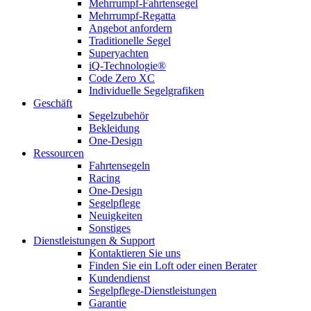
Mehrrumpf-Fahrtensegel
Mehrrumpf-Regatta
Angebot anfordern
Traditionelle Segel
Superyachten
iQ-Technologie®
Code Zero XC
Individuelle Segelgrafiken
Geschäft
Segelzubehör
Bekleidung
One-Design
Ressourcen
Fahrtensegeln
Racing
One-Design
Segelpflege
Neuigkeiten
Sonstiges
Dienstleistungen & Support
Kontaktieren Sie uns
Finden Sie ein Loft oder einen Berater
Kundendienst
Segelpflege-Dienstleistungen
Garantie